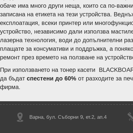
обаче има много други неща, които са по-важни
записана на етикета на тези устройства. Ведн
експлоатация, всеки принтер или многофункци
устройство, независимо дали използва мастил
лазерна технология, води до допълнителни ра
плащате за консумативи и поддръжка, а поняко
ремонт през времето на ползване на устройств
При използването на тонер касети BLACKBOA
да бъдат
спестени до 60%
от разходите за печ
фирма.
Варна, бул. Съборни 9, ет.2, ап.4