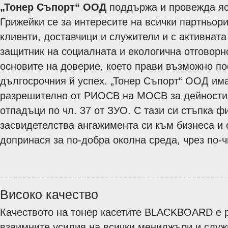
„Тонер Съпорт“ ООД
поддържа и провежда яс
Грижейки се за интересите на всички партньори
клиенти, доставчици и служители и с активната
защитник на социалната и екологична отговорн
основите на доверие, което прави възможно по
дългосрочния й успех. „Тонер Съпорт“ ООД им
разрешително от РИОСВ на МОСВ за дейности
отпадъци по чл. 37 от ЗУО. С тази си стъпка 
засвидетелства ангажимента си към бизнеса и
допринася за по-добра околна среда, чрез по-ч
Високо качество
Качеството на тонер касетите BLACKBOARD е р
взаимните усилия на всички мениджъри и служ