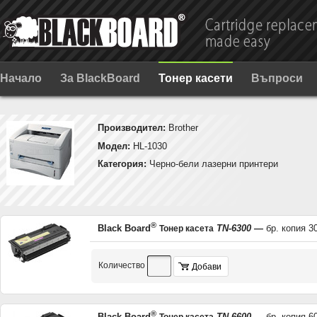
Начало
За BlackBoard
Тонер касети
Въпроси
Производител:
Brother
Модел:
HL-1030
Категория:
Черно-бели лазерни принтери
®
Black Board
TN-6300
—
бр. копия 3
Тонер касета
Количество
Добави
®