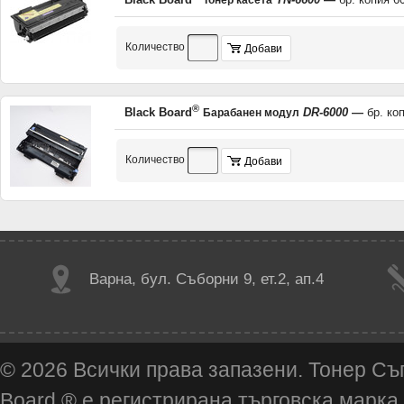
Black Board
TN-6600
—
бр. копия 6
Тонер касета
Количество
Добави
®
Black Board
DR-6000
—
бр. ко
Барабанен модул
Количество
Добави
Варна, бул. Съборни 9, ет.2, ап.4
© 2026 Всички права запазени. Тонер Съ
Board ® е регистрирана търговска марка